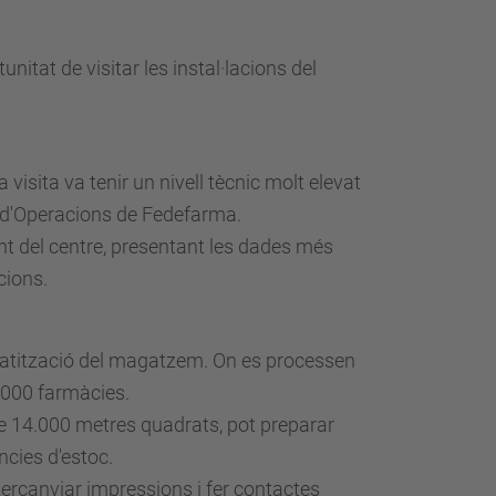
rtunitat
de visitar les instal·lacions del
 visita va tenir un nivell tècnic molt elevat
r d'Operacions de
Fedefarma
.
nt del centre, presentant les dades més
acions.
tomatització del magatzem. On es processen
.000 farmàcies.
e 14.000 metres quadrats, pot preparar
cies d'estoc.
ercanviar impressions i fer contactes