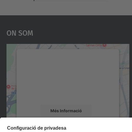
On Som
Necessitem el vostre consentiment
per carregar el servei Google Maps!
Utilitzem un servei de tercers per incrustar
contingut del mapa que pugui recollir dades
sobre la vostra activitat. Reviseu-ne els
detalls i accepteu el servei per veure el mapa.
Més Informació
Accepta