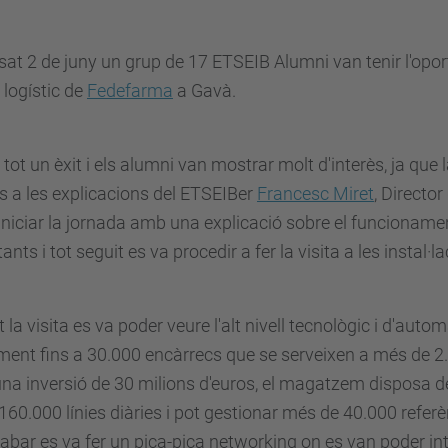
sat 2 de juny un grup de 17
ETSEIB
Alumni
van tenir
l'opo
 logístic de
Fedefarma
a Gavà.
 tot un èxit i els
alumni
van mostrar molt d'interès, ja que la
s a les explicacions del
ETSEIBer
Francesc Miret
, Directo
iniciar la jornada amb una explicació sobre el funcioname
ants i tot seguit es va procedir a fer la visita a les instal·l
 la visita es va poder veure l'alt nivell tecnològic i d'au
ment fins a 30.000 encàrrecs que
se
serveixen a més de 2
a inversió de 30 milions d'euros, el magatzem disposa d
 160.000 línies diàries
i pot
gestionar més de 40.000 referèn
abar es va fer un pica-pica
networking
on es van poder int