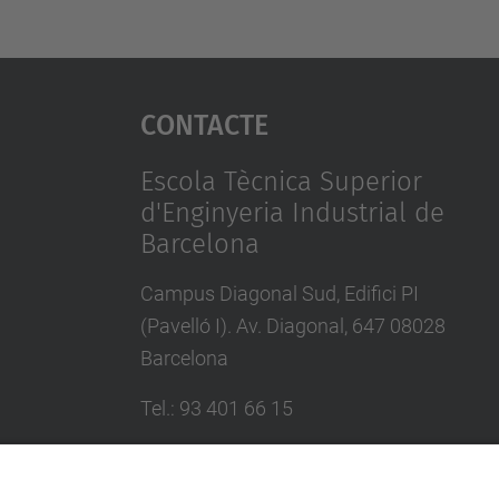
Contacte
Escola Tècnica Superior
d'Enginyeria Industrial de
Barcelona
Campus Diagonal Sud, Edifici PI
(Pavelló I). Av. Diagonal, 647 08028
Barcelona
Tel.
:
93 401 66 15
E-mail
:
escola.etseib@upc.edu