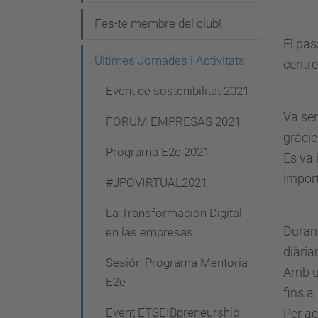
g
Fes-te membre del club!
a
El pas
c
Últimes Jornades i Activitats
centre
i
Event de sostenibilitat 2021
ó
Va ser
FORUM EMPRESAS 2021
gràcie
Programa E2e 2021
Es va 
import
#JPOVIRTUAL2021
La Transformación Digital
Durant
en las empresas
diària
Sesión Programa Mentoria
Amb un
E2e
fins a
Event ETSEIBpreneurship
Per ac