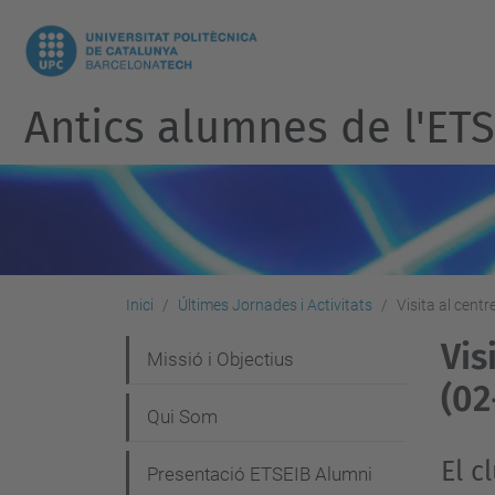
Antics alumnes de l'ET
Inici
Últimes Jornades i Activitats
Visita al cent
Vis
N
Missió i Objectius
(02
a
Qui Som
v
e
El c
Presentació ETSEIB Alumni